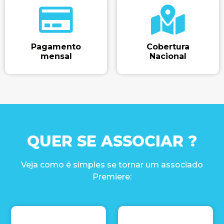
Pagamento
Cobertura
mensal​
Nacional​
QUER SE ASSOCIAR ?
Veja como é simples se tornar um associado
Premiere: