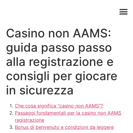
Casino non AAMS:
guida passo passo
alla registrazione e
consigli per giocare
in sicurezza
Che cosa significa “casino non AAMS”?
Passaggi fondamentali per la casino non AAMS
registrazione
Bonus di benvenuto e condizioni da leggere