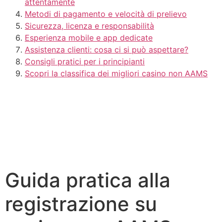
attentamente
Metodi di pagamento e velocità di prelievo
Sicurezza, licenza e responsabilità
Esperienza mobile e app dedicate
Assistenza clienti: cosa ci si può aspettare?
Consigli pratici per i principianti
Scopri la classifica dei migliori casino non AAMS
Guida pratica alla
registrazione su