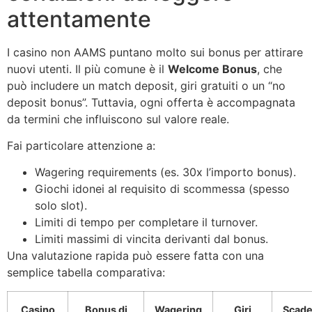
attentamente
I casino non AAMS puntano molto sui bonus per attirare
nuovi utenti. Il più comune è il
Welcome Bonus
, che
può includere un match deposit, giri gratuiti o un “no
deposit bonus”. Tuttavia, ogni offerta è accompagnata
da termini che influiscono sul valore reale.
Fai particolare attenzione a:
Wagering requirements (es. 30x l’importo bonus).
Giochi idonei al requisito di scommessa (spesso
solo slot).
Limiti di tempo per completare il turnover.
Limiti massimi di vincita derivanti dal bonus.
Una valutazione rapida può essere fatta con una
semplice tabella comparativa:
Casino
Bonus di
Wagering
Giri
Scad