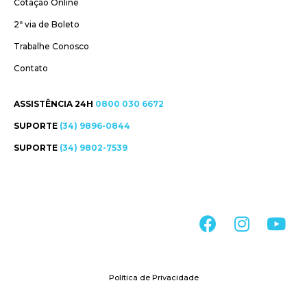
Cotação Online
2ª via de Boleto
Trabalhe Conosco
Contato
ASSISTÊNCIA 24H
0800 030 6672
SUPORTE
(34) 9896-0844
SUPORTE
(34) 9802-7539
Política de Privacidade