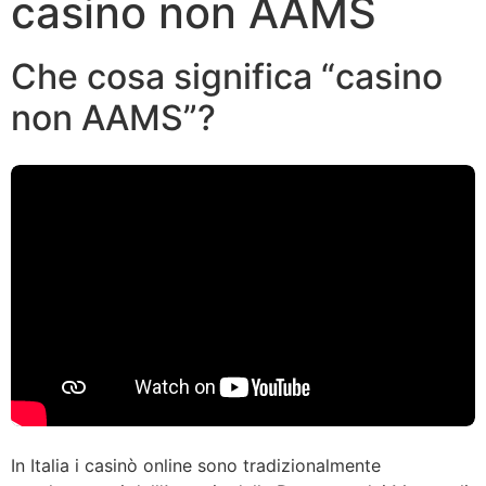
casino non AAMS
Che cosa significa “casino
non AAMS”?
In Italia i casinò online sono tradizionalmente