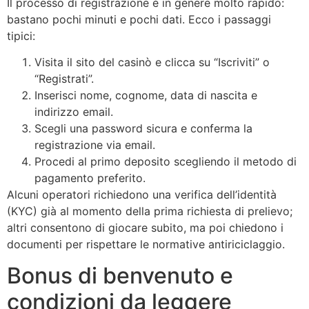
Il processo di registrazione è in genere molto rapido:
bastano pochi minuti e pochi dati. Ecco i passaggi
tipici:
Visita il sito del casinò e clicca su “Iscriviti” o
“Registrati”.
Inserisci nome, cognome, data di nascita e
indirizzo email.
Scegli una password sicura e conferma la
registrazione via email.
Procedi al primo deposito scegliendo il metodo di
pagamento preferito.
Alcuni operatori richiedono una verifica dell’identità
(KYC) già al momento della prima richiesta di prelievo;
altri consentono di giocare subito, ma poi chiedono i
documenti per rispettare le normative antiriciclaggio.
Bonus di benvenuto e
condizioni da leggere