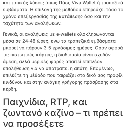
και τοπικές λύσεις όπως Πάσι, Viva Wallet ή τραπεζικά
εμβάσματα. Η επιλογή της μεθόδου επηρεάζει τόσο το
χρόνο επεξεργασίας της κατάθεσης όσο και την
ταχύτητα των αναλήψεων.
Γενικά, οι αναλήψεις με e‑wallets ολοκληρώνονται
μέσα σε 24‑48 ώρες, ενώ τα τραπεζικά εμβάσματα
μπορεί να πάρουν 3‑5 εργάσιμες ημέρες. Όσον αφορά
τις πιστωτικές κάρτες, η διαδικασία είναι σχεδόν
άμεση, αλλά μερικές φορές απαιτεί επιπλέον
επαλήθευση για να αποτραπεί η απάτη. Επομένως,
επιλέξτε τη μέθοδο που ταιριάζει στο δικό σας προφίλ
κινδύνου και στην ανάγκη γρήγορης πρόσβασης στα
κέρδη.
Παιχνίδια, RTP, και
ζωντανό καζίνο – τι πρέπει
να προσέξετε