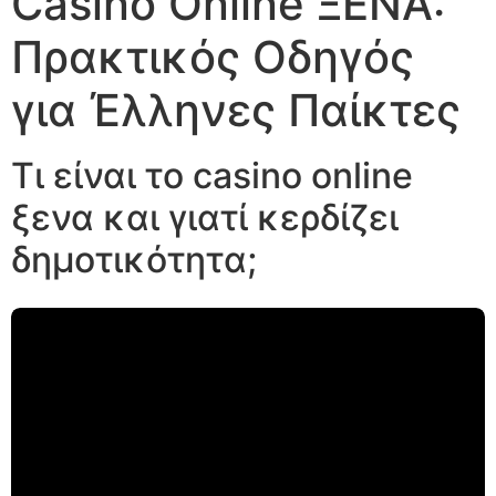
Casino Online ΞΕΝΑ:
Πρακτικός Οδηγός
για Έλληνες Παίκτες
Τι είναι το casino online
ξενα και γιατί κερδίζει
δημοτικότητα;