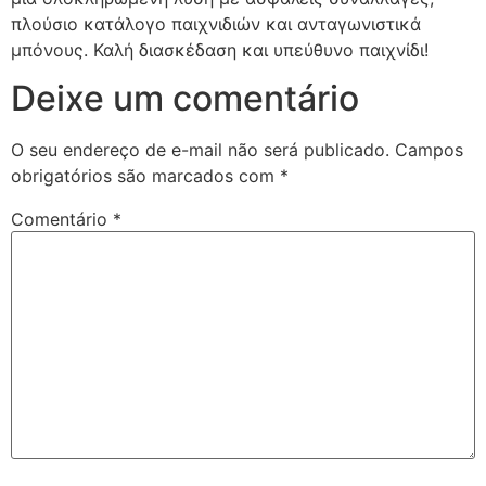
πλούσιο κατάλογο παιχνιδιών και ανταγωνιστικά
μπόνους. Καλή διασκέδαση και υπεύθυνο παιχνίδι!
Deixe um comentário
O seu endereço de e-mail não será publicado.
Campos
obrigatórios são marcados com
*
Comentário
*