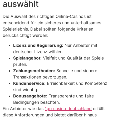
auswählt
Die Auswahl des richtigen Online-Casinos ist
entscheidend für ein sicheres und unterhaltsames
Spielerlebnis. Dabei sollten folgende Kriterien
berücksichtigt werden:
Lizenz und Regulierung:
Nur Anbieter mit
deutscher Lizenz wählen.
Spielangebot:
Vielfalt und Qualität der Spiele
prüfen.
Zahlungsmethoden:
Schnelle und sichere
Transaktionen bevorzugen.
Kundenservice:
Erreichbarkeit und Kompetenz
sind wichtig.
Bonusangebote:
Transparente und faire
Bedingungen beachten.
Ein Anbieter wie das
1go casino deutschland
erfüllt
diese Anforderungen und bietet darüber hinaus