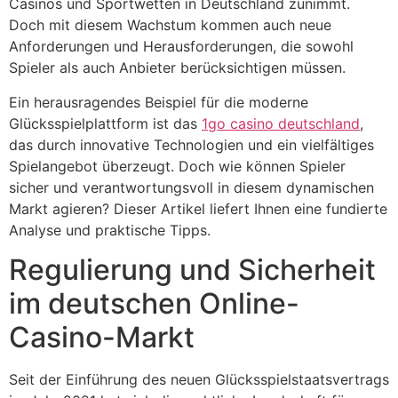
Casinos und Sportwetten in Deutschland zunimmt.
Doch mit diesem Wachstum kommen auch neue
Anforderungen und Herausforderungen, die sowohl
Spieler als auch Anbieter berücksichtigen müssen.
Ein herausragendes Beispiel für die moderne
Glücksspielplattform ist das
1go casino deutschland
,
das durch innovative Technologien und ein vielfältiges
Spielangebot überzeugt. Doch wie können Spieler
sicher und verantwortungsvoll in diesem dynamischen
Markt agieren? Dieser Artikel liefert Ihnen eine fundierte
Analyse und praktische Tipps.
Regulierung und Sicherheit
im deutschen Online-
Casino-Markt
Seit der Einführung des neuen Glücksspielstaatsvertrags