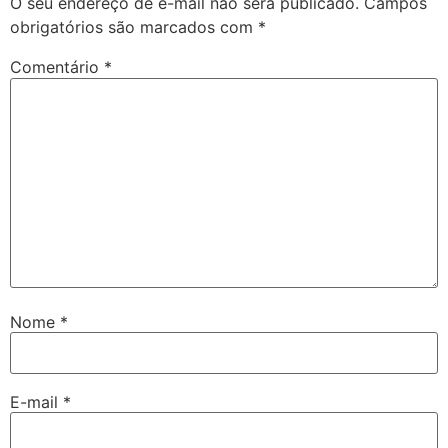
O seu endereço de e-mail não será publicado.
Campos
obrigatórios são marcados com
*
Comentário
*
Nome
*
E-mail
*