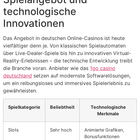
technologische
Innovationen
Das Angebot in deutschen Online-Casinos ist heute
vielfältiger denn je. Von klassischen Spielautomaten
über Live-Dealer-Spiele bis hin zu innovativen Virtual-
Reality-Erlebnissen – die technische Entwicklung treibt
die Branche voran. Anbieter wie das
1go casino
deutschland
setzen auf modernste Softwarelösungen,
um ein reibungsloses und immersives Spielerlebnis zu
gewährleisten.
Spielkategorie
Beliebtheit
Technologische
Merkmale
Slots
Sehr hoch
Animierte Grafiken,
Bonusfunktionen