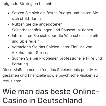
folgende Strategien beachten:
Setzen Sie sich ein festes Budget und halten Sie
sich strikt daran.
Nutzen Sie die angebotenen
Selbstbeschränkungen und Pausenfunktionen.
Informieren Sie sich über die Wahrscheinlichkeiten
und Spielregeln.
Vermeiden Sie das Spielen unter Einfluss von
Alkohol oder Stress.
Suchen Sie bei Problemen professionelle Hilfe und
Beratung.
Diese Maßnahmen helfen, das Spielerlebnis positiv zu
gestalten und finanzielle sowie psychische Risiken zu
reduzieren.
Wie man das beste Online-
Casino in Deutschland