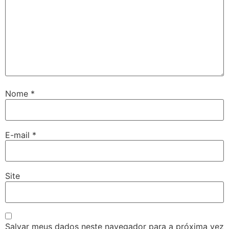
Nome
*
E-mail
*
Site
Salvar meus dados neste navegador para a próxima vez