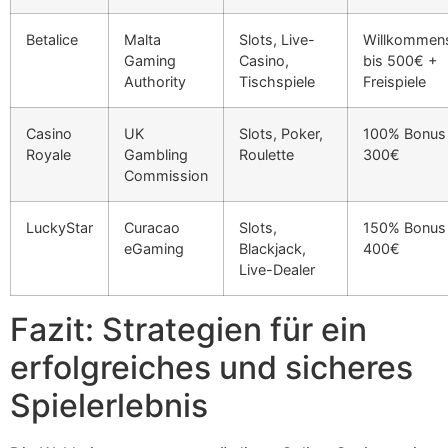
Betalice
Malta
Slots, Live-
Willkommen
Gaming
Casino,
bis 500€ +
Authority
Tischspiele
Freispiele
Casino
UK
Slots, Poker,
100% Bonus 
Royale
Gambling
Roulette
300€
Commission
LuckyStar
Curacao
Slots,
150% Bonus 
eGaming
Blackjack,
400€
Live-Dealer
Fazit: Strategien für ein
erfolgreiches und sicheres
Spielerlebnis