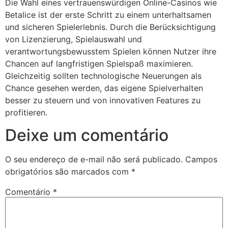
Die Wahl eines vertrauenswürdigen Online-Casinos wie
Betalice ist der erste Schritt zu einem unterhaltsamen
und sicheren Spielerlebnis. Durch die Berücksichtigung
von Lizenzierung, Spielauswahl und
verantwortungsbewusstem Spielen können Nutzer ihre
Chancen auf langfristigen Spielspaß maximieren.
Gleichzeitig sollten technologische Neuerungen als
Chance gesehen werden, das eigene Spielverhalten
besser zu steuern und von innovativen Features zu
profitieren.
Deixe um comentário
O seu endereço de e-mail não será publicado.
Campos
obrigatórios são marcados com
*
Comentário
*