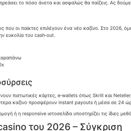
ηρεάσει το πόσο άνετα και ασφαλώς θα παίζεις. Ας δούμε
ς που οι παίκτες επιλέγουν ένα νέο καζίνο. Στο 2026, όμ
ην ευκολία του cash‑out.
 παραπάνω
0x
σύρσεις
υν πιστωτικές κάρτες, e‑wallets όπως Skrill και Netelle
ύτερα καζίνο προσφέρουν instant payouts ή μέσα σε 24 ώ
ρμογή ή η responsive ιστοσελίδα υποστηρίζει τις ίδιες με
casino του 2026 – Σύγκριση