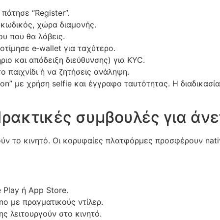
 πάτησε “Register”.
 κωδικός, χώρα διαμονής.
υ που θα λάβεις.
τίμησε e‑wallet για ταχύτερο.
ιο και απόδειξη διεύθυνσης) για KYC.
το παιχνίδι ή να ζητήσεις ανάληψη.
ion” με χρήση selfie και έγγραφο ταυτότητας. Η διαδικασ
 Πρακτικές συμβουλές για άνε
ύν το κινητό. Οι κορυφαίες πλατφόρμες προσφέρουν nati
 Play ή App Store.
no με πραγματικούς ντίλερ.
ης λειτουργούν στο κινητό.