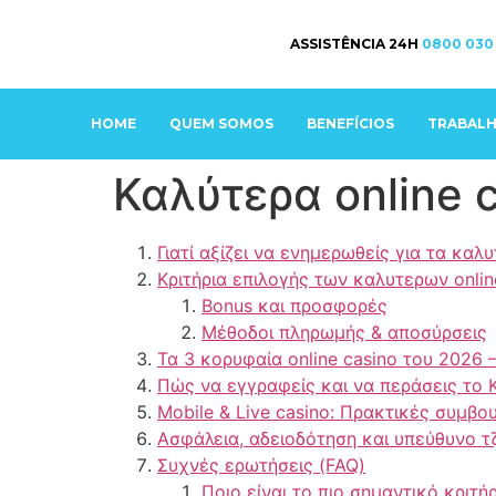
ASSISTÊNCIA 24H
0800 030
HOME
QUEM SOMOS
BENEFÍCIOS
TRABAL
Καλύτερα online 
Γιατί αξίζει να ενημερωθείς για τα καλ
Κριτήρια επιλογής των καλυτερων onlin
Bonus και προσφορές
Μέθοδοι πληρωμής & αποσύρσεις
Τα 3 κορυφαία online casino του 2026 
Πώς να εγγραφείς και να περάσεις το 
Mobile & Live casino: Πρακτικές συμβου
Ασφάλεια, αδειοδότηση και υπεύθυνο τ
Συχνές ερωτήσεις (FAQ)
Ποιο είναι το πιο σημαντικό κριτήρ