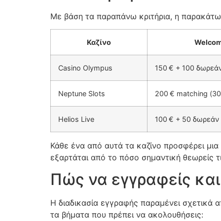
Με βάση τα παραπάνω κριτήρια, η παρακάτω 
Καζίνο
Welcom
Casino Olympus
150 € + 100 δωρεά
Neptune Slots
200 € matching (30
Helios Live
100 € + 50 δωρεάν
Κάθε ένα από αυτά τα καζίνο προσφέρει μια
εξαρτάται από το πόσο σημαντική θεωρείς τ
Πώς να εγγραφείς και
Η διαδικασία εγγραφής παραμένει σχετικά α
τα βήματα που πρέπει να ακολουθήσεις: