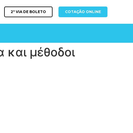
2ª VIA DE BOLETO
COTAÇÃO ONLINE
α και μέθοδοι