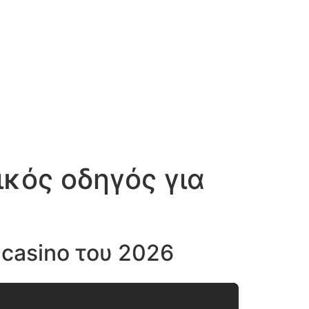
ικός οδηγός για
 casino του 2026