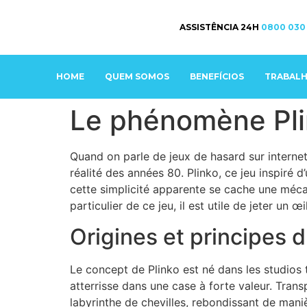
ASSISTÊNCIA 24H
0800 030
HOME
QUEM SOMOS
BENEFÍCIOS
TRABAL
Le phénomène Plin
Quand on parle de jeux de hasard sur internet,
réalité des années 80. Plinko, ce jeu inspiré 
cette simplicité apparente se cache une mécan
particulier de ce jeu, il est utile de jeter u
Origines et principes d
Le concept de Plinko est né dans les studios té
atterrisse dans une case à forte valeur. Trans
labyrinthe de chevilles, rebondissant de maniè