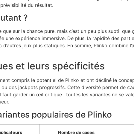
révisibilité du résultat.
autant ?
se que sur la chance pure, mais c’est un peu plus subtil que 
rée une expérience immersive. De plus, la rapidité des parti
vec d’autres jeux plus statiques. En somme, Plinko combine 
es et leurs spécificités
ent compris le potentiel de Plinko et ont décliné le concep
 ou des jackpots progressifs. Cette diversité permet de s’ad
 faut garder un œil critique : toutes les variantes ne se val
ueur.
riantes populaires de Plinko
iplicateurs
Nombre de cases