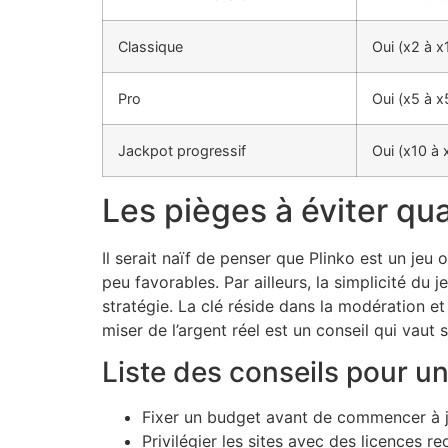
Classique
Oui (x2 à x
Pro
Oui (x5 à x
Jackpot progressif
Oui (x10 à 
Les pièges à éviter qua
Il serait naïf de penser que Plinko est un je
peu favorables. Par ailleurs, la simplicité du
stratégie. La clé réside dans la modération e
miser de l’argent réel est un conseil qui vaut 
Liste des conseils pour u
Fixer un budget avant de commencer à 
Privilégier les sites avec des licences r