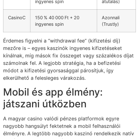
ingyenes spin
átutalás)
CasinoC
150 % 40 000 Ft + 20
Azonnali
ingyenes spin
(Trustly)
Érdemes figyelni a “withdrawal fee” (kifizetési díj)
mezőre is – egyes kaszinók ingyenes kifizetéseket
kínálnak, míg mások fix összeget vagy százalékos díjat
számolnak fel. A legjobb stratégia, ha a befizetési
módot a kifizetési gyorsasággal párosítjuk, így
elkerülhető a felesleges várakozás.
Mobil és app élmény:
játszani útközben
A magyar casino valódi pénzes platformok egyre
nagyobb hangsúlyt fektetnek a mobil felhasználói
élményre. A legtöbb nagyobb kaszinó rendelkezik natív