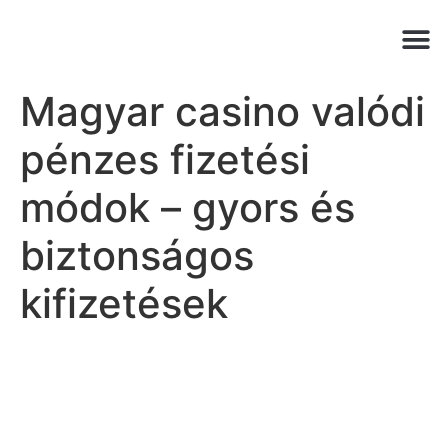
Magyar casino valódi
pénzes fizetési
módok – gyors és
biztonságos
kifizetések