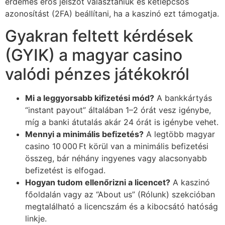
érdemes erős jelszót választaniuk és kétlépcsős
azonosítást (2FA) beállítani, ha a kaszinó ezt támogatja.
Gyakran feltett kérdések
(GYIK) a magyar casino
valódi pénzes játékokról
Mi a leggyorsabb kifizetési mód?
A bankkártyás
“instant payout” általában 1–2 órát vesz igénybe,
míg a banki átutalás akár 24 órát is igénybe vehet.
Mennyi a minimális befizetés?
A legtöbb magyar
casino 10 000 Ft körül van a minimális befizetési
összeg, bár néhány ingyenes vagy alacsonyabb
befizetést is elfogad.
Hogyan tudom ellenőrizni a licencet?
A kaszinó
főoldalán vagy az “About us” (Rólunk) szekcióban
megtalálható a licencszám és a kibocsátó hatóság
linkje.