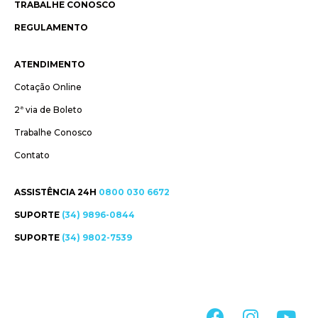
TRABALHE CONOSCO
REGULAMENTO
ATENDIMENTO
Cotação Online
2ª via de Boleto
Trabalhe Conosco
Contato
ASSISTÊNCIA 24H
0800 030 6672
SUPORTE
(34) 9896-0844
SUPORTE
(34) 9802-7539