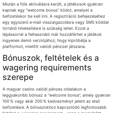
Miután a fiók aktiválásra került, a játékosok gyakran
kapnak egy “welcome bonus” kódot, amelyet a
befizetéskor be kell írni. A regisztráció befejezéséhez
egy egyszerű e‑mail visszaigazolásra vagy SMS kóddal
történő hitelesítésre is szükség lehet. Ezzel a
lépéssorral a felhasználó már hozzáférhet a játékok
ingyenes demó verziójához, hogy kipróbálja a
platformot, mielőtt valódi pénzzel játszana.
Bónuszok, feltételek és a
wagering requirements
szerepe
A magyar casino valódi pénzes oldalakon a
leggyakoribb bónusz a “welcome bonus”, amely gyakran
100 % vagy akár 200 % kedvezményt jelent az első
befizetésre. A bónuszokhoz kapcsolódó legfontosabb