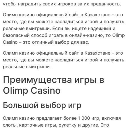
чтобы наградить своих игроков за их преданность.
Олимп казино официальный сайт в Казахстане – это
место, где вы можете насладиться игрой и получать
реальные выигрыши. Если вы ищете надежный и
безопасный способ играть в онлайн-казино, то Olimp
Casino – это отличный выбор для вас.
Олимп казино официальный сайт в Казахстане – это
место, где вы можете насладиться игрой и получать
реальные выигрыши.
Преимущества игры в
Olimp Casino
Большой выбор игр
Олимп казино предлагает более 1 000 игр, включая
слоты, карточные игры, рулетку и другие. Это