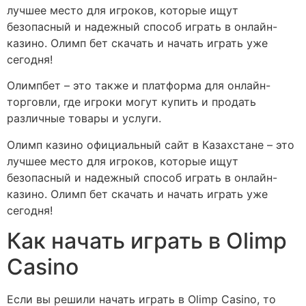
лучшее место для игроков, которые ищут
безопасный и надежный способ играть в онлайн-
казино. Олимп бет скачать и начать играть уже
сегодня!
Олимпбет – это также и платформа для онлайн-
торговли, где игроки могут купить и продать
различные товары и услуги.
Олимп казино официальный сайт в Казахстане – это
лучшее место для игроков, которые ищут
безопасный и надежный способ играть в онлайн-
казино. Олимп бет скачать и начать играть уже
сегодня!
Как начать играть в Olimp
Casino
Если вы решили начать играть в Olimp Casino, то