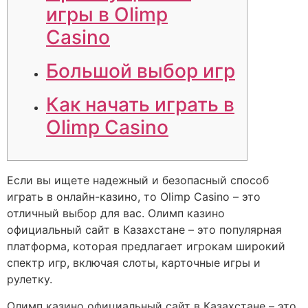
игры в Olimp
Casino
Большой выбор игр
Как начать играть в
Olimp Casino
Если вы ищете надежный и безопасный способ
играть в онлайн-казино, то Olimp Casino – это
отличный выбор для вас. Олимп казино
официальный сайт в Казахстане – это популярная
платформа, которая предлагает игрокам широкий
спектр игр, включая слоты, карточные игры и
рулетку.
Олимп казино официальный сайт в Казахстане – это