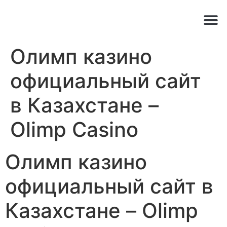
Олимп казино
официальный сайт
в Казахстане –
Olimp Casino
Олимп казино
официальный сайт в
Казахстане – Olimp