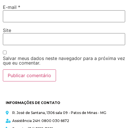
E-mail
*
Site
Salvar meus dados neste navegador para a próxima vez
que eu comentar.
INFORMAÇÕES DE CONTATO
R. José de Santana, 1306 sala 09 - Patos de Minas - MG
Assistência 24H: 0800 030 6672