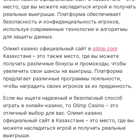
место, где вы можете насладиться игрой и получать
реальные выигрыши. Платформа обеспечивает
безопасность и конфиденциальность игроков,
используя современные технологии и алгоритмы
для защиты данных.
Олимп казино официальный сайт в
olimp com
Казахстане – это также место, где вы можете
получать различные бонусы и промокоды, чтобы
увеличить свои шансы на выигрыш. Платформа
предлагает различные программы лояльности,
чтобы наградить своих игроков за их преданность.
Если вы ищете надежный и безопасный способ
играть в онлайн-казино, то Olimp Casino – это
отличный выбор для вас. Олимп казино
официальный сайт в Казахстане – это место, где вы
можете насладиться игрой и получать реальные
выигрыши.