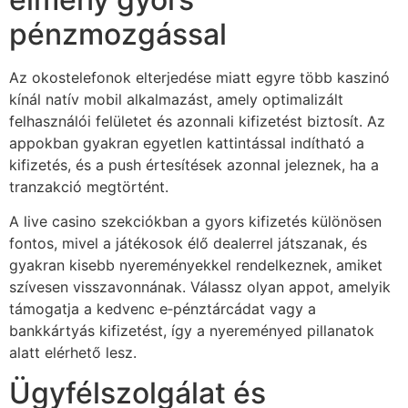
pénzmozgással
Az okostelefonok elterjedése miatt egyre több kaszinó
kínál natív mobil alkalmazást, amely optimalizált
felhasználói felületet és azonnali kifizetést biztosít. Az
appokban gyakran egyetlen kattintással indítható a
kifizetés, és a push értesítések azonnal jeleznek, ha a
tranzakció megtörtént.
A live casino szekciókban a gyors kifizetés különösen
fontos, mivel a játékosok élő dealerrel játszanak, és
gyakran kisebb nyereményekkel rendelkeznek, amiket
szívesen visszavonnának. Válassz olyan appot, amelyik
támogatja a kedvenc e‑pénztárcádat vagy a
bankkártyás kifizetést, így a nyereményed pillanatok
alatt elérhető lesz.
Ügyfélszolgálat és