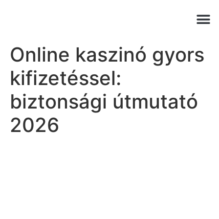
Online kaszinó gyors
kifizetéssel:
biztonsági útmutató
2026