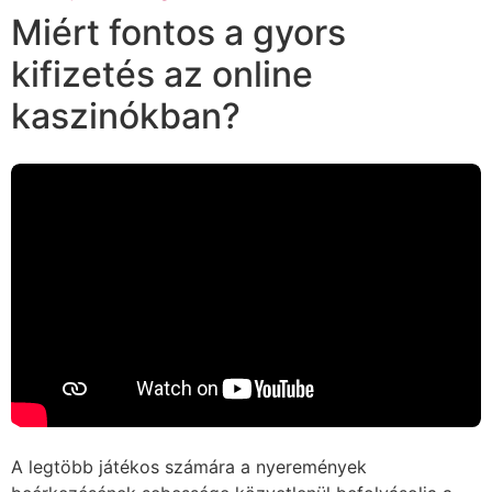
Miért fontos a gyors
kifizetés az online
kaszinókban?
A legtöbb játékos számára a nyeremények