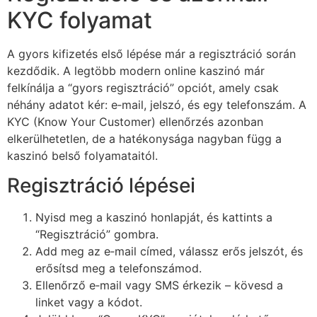
KYC folyamat
A gyors kifizetés első lépése már a regisztráció során
kezdődik. A legtöbb modern online kaszinó már
felkínálja a “gyors regisztráció” opciót, amely csak
néhány adatot kér: e‑mail, jelszó, és egy telefonszám. A
KYC (Know Your Customer) ellenőrzés azonban
elkerülhetetlen, de a hatékonysága nagyban függ a
kaszinó belső folyamataitól.
Regisztráció lépései
Nyisd meg a kaszinó honlapját, és kattints a
“Regisztráció” gombra.
Add meg az e‑mail címed, válassz erős jelszót, és
erősítsd meg a telefonszámod.
Ellenőrző e‑mail vagy SMS érkezik – kövesd a
linket vagy a kódot.