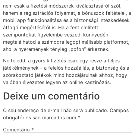
nem csak a fizetési módszerek kiválasztásáról szól,
hanem a regisztrációs folyamat, a bónuszok feltételei, a
mobil app funkcionalitása és a biztonsági intézkedések
átfogó megértéséről is. Ha a fent említett
szempontokat figyelembe veszed, könnyedén
megtalálhatod a számodra legoptimálisabb platformot,
ahol a nyeremények tényleg „pofon” érkeznek.
Ne feledd, a gyors kifizetés csak egy része a teljes
játékélménynek – a felelős hozzáállás, a biztonság és a
szórakoztató játékok mind hozzájárulnak ahhoz, hogy
valóban élvezetes legyen az online kaszinózás.
Deixe um comentário
O seu endereço de e-mail não será publicado.
Campos
obrigatórios são marcados com
*
Comentário
*