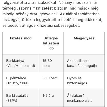
felgyorsította a tranzakciókat. Néhány módszer már
tényleg „azonnali” kifizetést biztosít, míg mások még
mindig néhány órát igényelnek. Az alábbi táblázatban
összegyűjtöttük a leggyakoribb fizetési megoldásokat,
és becsült átlagos kifizetési sebességüket.
Fizetési mód
Átlagos
Megjegyzés
kifizetési
idő
Bankkártya
15‑30
Azonnali, ha a
(Visa/Mastercard)
perc
kaszinó támogatja
E-pénztárca
5‑10 perc
Gyors és
(Trustly, Skrill)
biztonságos
Banki átutalás
1‑2 óra
Általában 1
(SEPA)
munkanap alatt