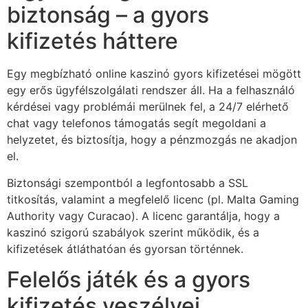
biztonság – a gyors
kifizetés háttere
Egy megbízható online kaszinó gyors kifizetései mögött
egy erős ügyfélszolgálati rendszer áll. Ha a felhasználó
kérdései vagy problémái merülnek fel, a 24/7 elérhető
chat vagy telefonos támogatás segít megoldani a
helyzetet, és biztosítja, hogy a pénzmozgás ne akadjon
el.
Biztonsági szempontból a legfontosabb a SSL
titkosítás, valamint a megfelelő licenc (pl. Malta Gaming
Authority vagy Curacao). A licenc garantálja, hogy a
kaszinó szigorú szabályok szerint működik, és a
kifizetések átláthatóan és gyorsan történnek.
Felelős játék és a gyors
kifizetés veszélyei