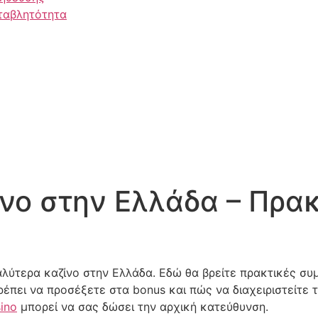
εταβλητότητα
ίνο στην Ελλάδα – Πρα
λύτερα καζίνο στην Ελλάδα. Εδώ θα βρείτε πρακτικές συμ
ρέπει να προσέξετε στα bonus και πώς να διαχειριστείτε τ
sino
μπορεί να σας δώσει την αρχική κατεύθυνση.