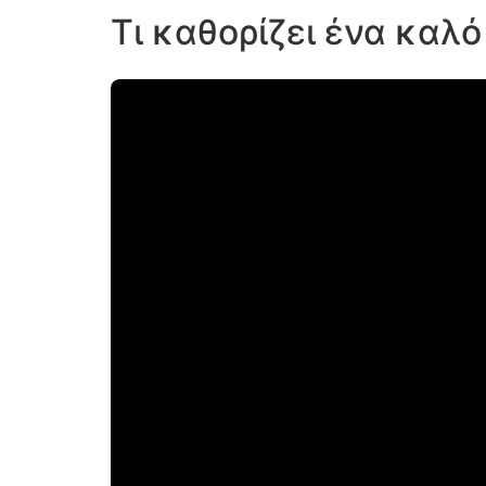
Τι καθορίζει ένα καλό