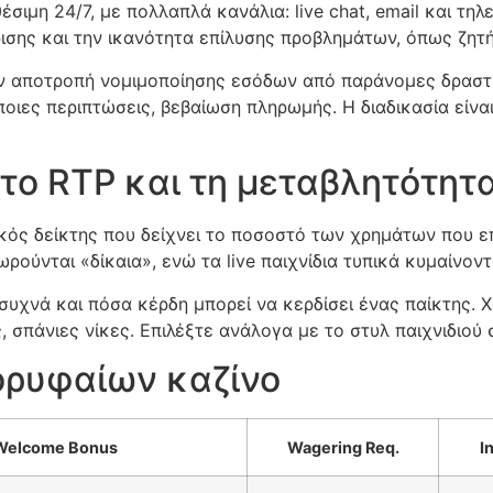
έσιμη 24/7, με πολλαπλά κανάλια: live chat, email και τη
ρισης και την ικανότητα επίλυσης προβλημάτων, όπως ζητ
την αποτροπή νομιμοποίησης εσόδων από παράνομες δραστ
άποιες περιπτώσεις, βεβαίωση πληρωμής. Η διαδικασία είν
το RTP και τη μεταβλητότητ
στικός δείκτης που δείχνει το ποσοστό των χρημάτων που 
ωρούνται «δίκαια», ενώ τα live παιχνίδια τυπικά κυμαίνον
ο συχνά και πόσα κέρδη μπορεί να κερδίσει ένας παίκτης.
σπάνιες νίκες. Επιλέξτε ανάλογα με το στυλ παιχνιδιού 
ορυφαίων καζίνο
Welcome Bonus
Wagering Req.
I