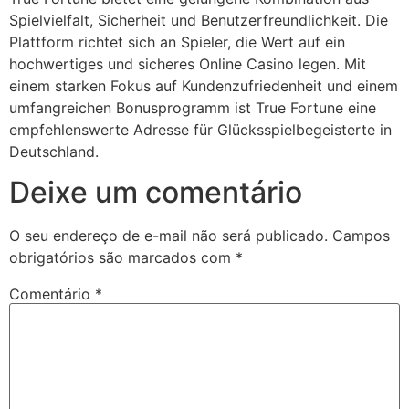
Spielvielfalt, Sicherheit und Benutzerfreundlichkeit. Die
Plattform richtet sich an Spieler, die Wert auf ein
hochwertiges und sicheres Online Casino legen. Mit
einem starken Fokus auf Kundenzufriedenheit und einem
umfangreichen Bonusprogramm ist True Fortune eine
empfehlenswerte Adresse für Glücksspielbegeisterte in
Deutschland.
Deixe um comentário
O seu endereço de e-mail não será publicado.
Campos
obrigatórios são marcados com
*
Comentário
*