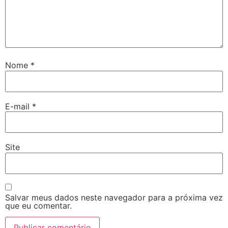
Nome
*
E-mail
*
Site
Salvar meus dados neste navegador para a próxima vez
que eu comentar.