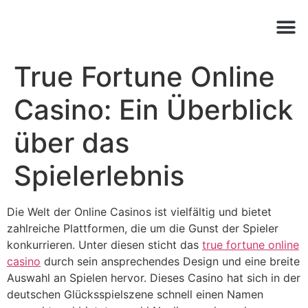
True Fortune Online
Casino: Ein Überblick
über das
Spielerlebnis
Die Welt der Online Casinos ist vielfältig und bietet
zahlreiche Plattformen, die um die Gunst der Spieler
konkurrieren. Unter diesen sticht das
true fortune online
casino
durch sein ansprechendes Design und eine breite
Auswahl an Spielen hervor. Dieses Casino hat sich in der
deutschen Glücksspielszene schnell einen Namen