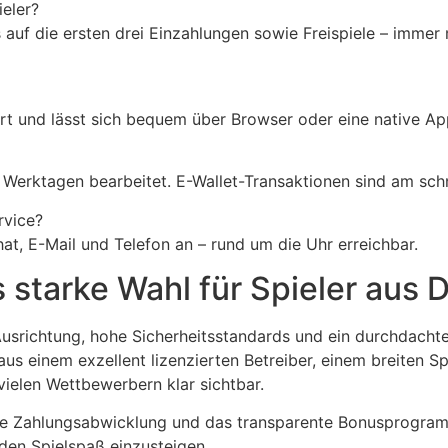
eler?
f die ersten drei Einzahlungen sowie Freispiele – immer m
iert und lässt sich bequem über Browser oder eine native Ap
Werktagen bearbeitet. E-Wallet-Transaktionen sind am schn
rvice?
at, E-Mail und Telefon an – rund um die Uhr erreichbar.
ls starke Wahl für Spieler aus
 Ausrichtung, hohe Sicherheitsstandards und ein durchdach
aus einem exzellent lizenzierten Betreiber, einem breiten S
ielen Wettbewerbern klar sichtbar.
e Zahlungsabwicklung und das transparente Bonusprogramm. 
en Spielspaß einzusteigen.