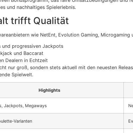
tiven Bonusprogramm, das faire Umsatzbedingungen und r
des und nachhaltiges Spielerlebnis.
t trifft Qualität
twareanbietern wie NetEnt, Evolution Gaming, Microgaming 
s und progressiven Jackpots
ackjack und Baccarat
n Dealern in Echtzeit
nicht nur groß, sondern stets aktuell mit den neuesten Relea
ende Spielwelt.
Highlights
, Jackpots, Megaways
Ne
ulette-Varianten
Ev