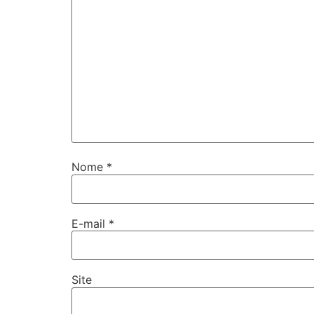
Nome
*
E-mail
*
Site