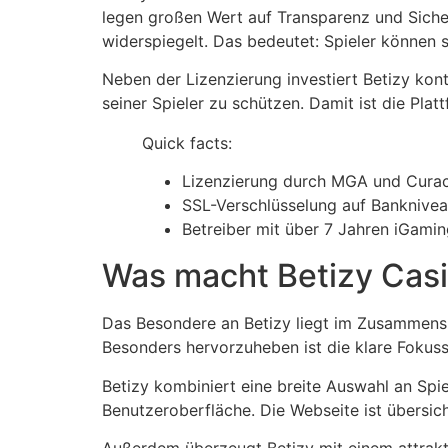
legen großen Wert auf Transparenz und Siche
widerspiegelt. Das bedeutet: Spieler können s
Neben der Lizenzierung investiert Betizy kon
seiner Spieler zu schützen. Damit ist die Pla
Quick facts:
Lizenzierung durch MGA und Cura
SSL-Verschlüsselung auf Banknive
Betreiber mit über 7 Jahren iGami
Was macht Betizy Casi
Das Besondere an Betizy liegt im Zusammensp
Besonders hervorzuheben ist die klare Fokuss
Betizy kombiniert eine breite Auswahl an Spi
Benutzeroberfläche. Die Webseite ist übersicht